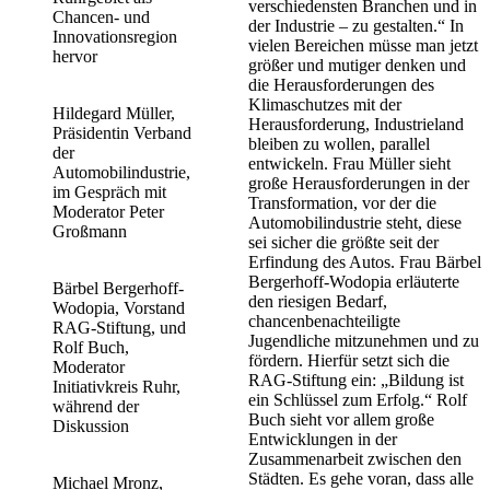
verschiedensten Branchen und in
Chancen- und
der Industrie – zu gestalten.“ In
Innovationsregion
vielen Bereichen müsse man jetzt
hervor
größer und mutiger denken und
die Herausforderungen des
Klimaschutzes mit der
Hildegard Müller,
Herausforderung, Industrieland
Präsidentin Verband
bleiben zu wollen, parallel
der
entwickeln. Frau Müller sieht
Automobilindustrie,
große Herausforderungen in der
im Gespräch mit
Transformation, vor der die
Moderator Peter
Automobilindustrie steht, diese
Großmann
sei sicher die größte seit der
Erfindung des Autos. Frau Bärbel
Bergerhoff-Wodopia erläuterte
Bärbel Bergerhoff-
den riesigen Bedarf,
Wodopia, Vorstand
chancenbenachteiligte
RAG-Stiftung, und
Jugendliche mitzunehmen und zu
Rolf Buch,
fördern. Hierfür setzt sich die
Moderator
RAG-Stiftung ein: „Bildung ist
Initiativkreis Ruhr,
ein Schlüssel zum Erfolg.“ Rolf
während der
Buch sieht vor allem große
Diskussion
Entwicklungen in der
Zusammenarbeit zwischen den
Städten. Es gehe voran, dass alle
Michael Mronz,