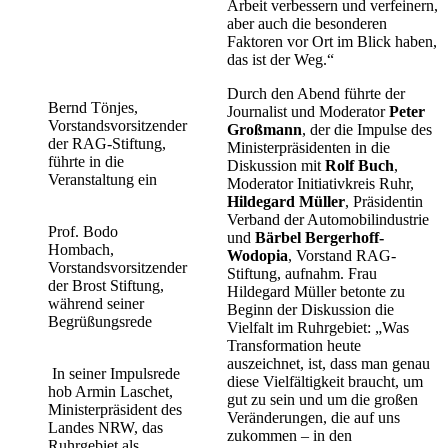
Arbeit verbessern und verfeinern,
aber auch die besonderen
Faktoren vor Ort im Blick haben,
das ist der Weg.“
Durch den Abend führte der
Bernd Tönjes,
Journalist und Moderator
Peter
Vorstandsvorsitzender
Großmann
, der die Impulse des
der RAG-Stiftung,
Ministerpräsidenten in die
führte in die
Diskussion mit
Rolf Buch
,
Veranstaltung ein
Moderator Initiativkreis Ruhr,
Hildegard Müller
, Präsidentin
Verband der Automobilindustrie
Prof. Bodo
und
Bärbel Bergerhoff-
Hombach,
Wodopia
, Vorstand RAG-
Vorstandsvorsitzender
Stiftung, aufnahm. Frau
der Brost Stiftung,
Hildegard Müller betonte zu
während seiner
Beginn der Diskussion die
Begrüßungsrede
Vielfalt im Ruhrgebiet: „Was
Transformation heute
auszeichnet, ist, dass man genau
In seiner Impulsrede
diese Vielfältigkeit braucht, um
hob Armin Laschet,
gut zu sein und um die großen
Ministerpräsident des
Veränderungen, die auf uns
Landes NRW, das
zukommen – in den
Ruhrgebiet als