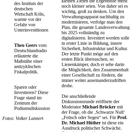
kleinen Zielen die Ergebnisse meist
des Instituts der
noch kleiner seien. Von daher sei es
deutschen
wichtig, groß zu denken. Um den
Wirtschaft Köln,
Verwaltungsapparat nachhaltig zu
warnte vor der
modernisieren, verfolge man den
Gefahr von
Plan, die gesamte Landesverwaltung
Unterinvestitionen
bis 2025 vollständig zu
digitalisieren. Investiert werden solle
in erster Linie in Bildung, innere
Theo Geers
vom
Sicherheit, Infrastruktur und Kultur.
Deutschlandradio
Der letzte Punkt möge auf den
erläuterte die
ersten Blick überraschen, so
Maßstäbe einer
Lienenkämper, doch er sehe darin
antizyklischen
die Möglichkeit, den Zusammenhalt
Fiskalpolitik.
einer Gesellschaft zu fördern, die
immer weiter auseinanderzudriften
drohe.
Sparen oder
Investieren? Diese
Die anschließende
Frage stand im
Diskussionsrunde eröffnete der
Zentrum der
Moderator
Michael Bröcker
mit
Podiumsdiskussion
der Frage, ob die ‚Schwarze Null‘
„Fetisch oder Segen“ sei. Für
Prof.
Fotos: Volker Lanner
t
Dr. Michael Hüther
ist diese ein
Ausdruck politischer Schwäche.