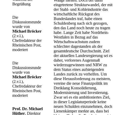
Waage hielten. Doch der dann
Begrüßung
eingetretene Strukturwandel, der mit
der Stahl- und Kohleindustrie das
wirtschaftliche Rückgrat des
Die
Bundeslandes traf, habe einen
Diskussionsrunde
Schuldenberg nach sich gezogen,
wurde von
den das Land noch heute zu tragen
Michael Bröcker
habe. Lange Zeit habe Nordrhein-
(2.v.l.),
Westfalen in Bezug auf das
Chefredakteur der
Wirtschaftswachstum zudem
Rheinischen Post,
schlechter dagestanden als der
moderiert
gesamtdeutsche Durchschnitt. Ziel
der aktuellen Landesregierung sei es
daher, verlorenes Augenmaß
Die
wiederzugewinnen und NRW zu
Diskussionsrunde
dem Status eines aufsteigenden
wurde von
Landes zurück zu verhelfen. Um
Michael Bröcker
diese Herausforderung zu meistern,
(2.v.l.),
vereine die neue Finanzpolitik im
Chefredakteur der
Dreiklang Konsolidierung,
Rheinischen Post,
Modernisierung und Investierung.
moderiert
Zwar sei es ein ambitioniertes Ziel,
in dieser Legislaturperiode keine
neuen Schulden einzunehmen, doch
Prof. Dr. Michael
Lienenkämper merkte an, dass bei
Hüther
, Direktor