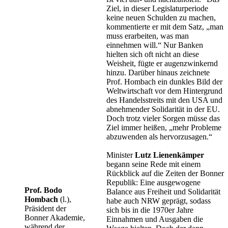
Ziel, in dieser Legislaturperiode
keine neuen Schulden zu machen,
kommentierte er mit dem Satz, „man
muss erarbeiten, was man
einnehmen will.“ Nur Banken
hielten sich oft nicht an diese
Weisheit, fügte er augenzwinkernd
hinzu. Darüber hinaus zeichnete
Prof. Hombach ein dunkles Bild der
Weltwirtschaft vor dem Hintergrund
des Handelsstreits mit den USA und
abnehmender Solidarität in der EU.
Doch trotz vieler Sorgen müsse das
Ziel immer heißen, „mehr Probleme
abzuwenden als hervorzusagen.“
Minister
Lutz Lienenkämper
begann seine Rede mit einem
Rückblick auf die Zeiten der Bonner
Republik: Eine ausgewogene
Prof. Bodo
Balance aus Freiheit und Solidarität
Hombach
(l.),
habe auch NRW geprägt, sodass
Präsident der
sich bis in die 1970er Jahre
Bonner Akademie,
Einnahmen und Ausgaben die
während der