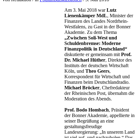
Am 3. Mai 2018 war
Lutz
Lienenkämper
MdL
, Minister der
Finanzen des Landes Nordrhein-
Westfalens, zu Gast in der Bonner
Akademie. Zu dem Thema
„Zwischen Soli-West und
Schuldenbremse: Moderne
Finanzpolitik in Deutschland“
diskutierte er gemeinsam mit
Prof.
Dr. Michael Hüther
, Direktor des
Instituts der deutschen Wirtschaft
Köln, und
Theo Geers
,
Korrespondent für Wirtschaft und
Finanzen beim Deutschlandradio.
Michael Bröcker
, Chefredakteur
der Rheinischen Post, übernahm die
Moderation des Abends.
Prof. Bodo Hombach
, Präsident
der Bonner Akademie, appellierte in
seiner Begrüßung an eine
gestaltungsfreudige
Landesregierung: „In unserem Land
ist viel auf- und nachzuholen.“ Das