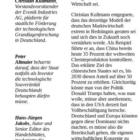
Christian Kullmann
,
Wirtschaft sei.
Vorstandsvorsitzender
der Evonik Industries
Christian Kullmann entgegnete,
AG, plädierte für
dass das derzeitige Modell der
staatliche Förderung
deutschen Marktwirtschaft
der technologischen
extrem in Bedrängnis geraten sei
Grundlagenforschung
und sich dies in Zukunft noch
in Deutschland.
verstärken werde. Als Beispiel
führte er an, dass China bereits
heute 35 Prozent der weltweiten
Peter
Chemieproduktion kontrolliere.
Altmaier
beharrte
Das erklärte Ziel des
darauf, dass der Staat
chinesischen Staates sei es, bis
notfalls als Investor
2030 diesen Anteil auf über 50
die technologische
Prozent zu erhöhen. Gleichzeitig
Souveränität
könne man von der Politik
Deutschlands
Donald Trumps halten, was man
behaupten dürfen
wolle, müsse aber anerkennen,
müsse.
dass in den USA derzeit fast
Vollbeschäftigung herrsche.
Deutschland und Europa könnten
Hans-Jürgen
gegen diese Dominanz nichts
Jakobs
, Autor und
machen, es müsse also die
Senior Editor des
Bereitschaft geben, die eigenen
Handelsblattes,
wirtschaftlichen Konzepte zu