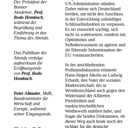
Der Präsident der
US-Administration stünden.
Bonner
Daher müsse sich Deutschland
Akademie,
Prof.
beeilen, um nicht den Anschluss
Bodo Hombach
,
in der Entwicklung zukünftiger
während der
Schlüsselindustrien zu verpassen.
Begrüßung und
Es sei essenziell wichtig, sich
Einführung in das
nicht zu widersetzen, sondern mit
Thema des Abends.
Optimismus und
Selbstbewusstsein zu agieren und
als führende Industrienation der
Das Publikum des
EU voranzuschreiten.
Abends verfolge
aufmerksam die
In der anschließenden
Eröffnungsrede
Podiumsdiskussion erinnerte
von
Prof. Bodo
Hans-Jürgen Jakobs an Ludwig
Hombach
.
Erhardt, den Vater der sozialen
Marktwirtschaft, der in
Westdeutschland auch gegen den
Peter Altmaier
, MdB,
Widerstand der Alliierten
Bundesminister für
Preisfreiheit und
Wirtschaft und
marktwirtschaftlichen
Energie, während
Wettbewerb etabliert habe, und
seiner Eingangsrede.
fragte die beiden Diskutanten, ob
dieser Weg auch heute noch der
richtige für die deutsche