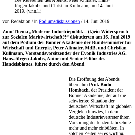
Die Referenten des Abends, Peter Altmaier, Hans-
Jürgen Jakobs und Christian Kullmann, am 14. Juni
2019. (v.r.n.l.)
von Redaktion
/
in
Podiumsdiskussionen
/
14. Juni 2019
Zum Thema „Moderne Industriepolitik – (k)ein Widerspruch
zur Sozialen Marktwirtschaft?!“ diskutierten am 16. Juni 2019
auf dem Podium der Bonner Akademie der Bundesminister für
Wirtschaft und Energie, Peter Altmaier, MdB, und Christian
Kullmann, Vorstandsvorsitzender der Evonik Industries AG.
Hans-Jürgen Jakobs, Autor und Senior Editor des
Handelsblattes, führte durch den Abend.
Die Eröffnung des Abends
übernahm
Prof. Bodo
Hombach
, der Präsident der
Bonner Akademie, der auf die
schwierige Situation der
deutschen Wirtschaft im globalen
Vergleich hinwies, in dem
deutsche Industrievertreter ihren
Vorsprung der letzten Jahrzehnte
mehr und mehr einbüßten. In
solchen Zeiten sei es wichtig,