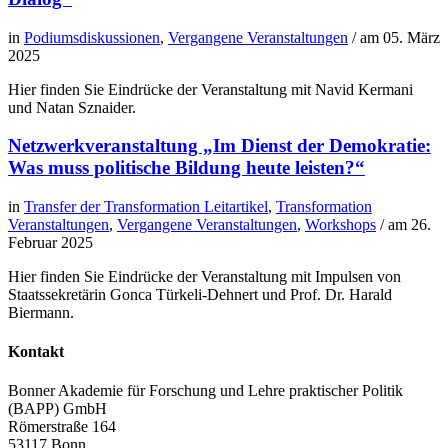
in
Podiumsdiskussionen
,
Vergangene Veranstaltungen
/ am
05. März
2025
Hier finden Sie Eindrücke der Veranstaltung mit Navid Kermani
und Natan Sznaider.
Netzwerkveranstaltung „Im Dienst der Demokratie:
Was muss politische Bildung heute leisten?“
in
Transfer der Transformation Leitartikel
,
Transformation
Veranstaltungen
,
Vergangene Veranstaltungen
,
Workshops
/ am
26.
Februar 2025
Hier finden Sie Eindrücke der Veranstaltung mit Impulsen von
Staatssekretärin Gonca Türkeli-Dehnert und Prof. Dr. Harald
Biermann.
Kontakt
Bonner Akademie für Forschung und Lehre praktischer Politik
(BAPP) GmbH
Römerstraße 164
53117 Bonn