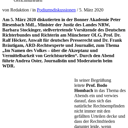
Gerichtsurteilen
von Redaktion
/
in
Podiumsdiskussionen
/
5. März 2020
Am 5. März 2020 diskutierten in der Bonner Akademie Peter
Biesenbach MdL, Minister der Justiz des Landes NRW,
Barbara Stockinger, stellvertretende Vorsitzende des Deutschen
Richterbundes und Richterin am Münchener OLG, Prof. Dr.
Ralf Höcker, Anwalt für deutsches Presserecht und Dr. Frank
Bräutigam, ARD-Rechtsexperte und Journalist, zum Thema
„Im Namen des Volkes – über die Akzeptanz und
Vermittelbarkeit von Gerichtsurteilen“. Durch den Abend
führte Andrea Oster, Journalistin und Moderatorin beim
WDR.
In seiner Begrüßung
leitete
Prof. Bodo
Hombach
in das Thema des
Abends ein und verwies
darauf, dass sich das
natürliche Rechtsempfinden
nicht immer mit den
gefällten Urteilen decke und
dass der Rechtsfrieden
darunter leide, wenn