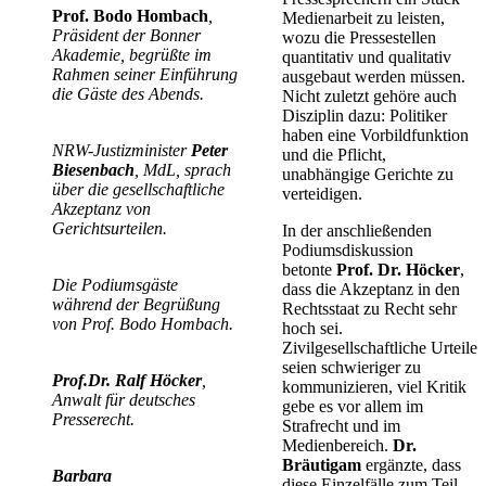
Prof. Bodo Hombach
,
Medienarbeit zu leisten,
Präsident der Bonner
wozu die Pressestellen
Akademie, begrüßte im
quantitativ und qualitativ
Rahmen seiner Einführung
ausgebaut werden müssen.
die Gäste des Abends.
Nicht zuletzt gehöre auch
Disziplin dazu: Politiker
haben eine Vorbildfunktion
NRW-Justizminister
Peter
und die Pflicht,
Biesenbach
, MdL, sprach
unabhängige Gerichte zu
über die gesellschaftliche
verteidigen.
Akzeptanz von
Gerichtsurteilen.
In der anschließenden
Podiumsdiskussion
betonte
Prof. Dr. Höcker
,
Die Podiumsgäste
dass die Akzeptanz in den
während der Begrüßung
Rechtsstaat zu Recht sehr
von Prof. Bodo Hombach.
hoch sei.
Zivilgesellschaftliche Urteile
seien schwieriger zu
Prof.Dr. Ralf Höcker
,
kommunizieren, viel Kritik
Anwalt für deutsches
gebe es vor allem im
Presserecht.
Strafrecht und im
Medienbereich.
Dr.
Bräutigam
ergänzte, dass
Barbara
diese Einzelfälle zum Teil