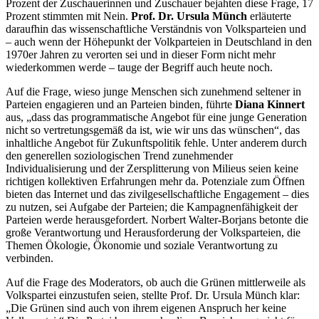
Prozent der Zuschauerinnen und Zuschauer bejahten diese Frage, 17
Prozent stimmten mit Nein.
Prof. Dr. Ursula Münch
erläuterte
daraufhin das wissenschaftliche Verständnis von Volksparteien und
– auch wenn der Höhepunkt der Volkparteien in Deutschland in den
1970er Jahren zu verorten sei und in dieser Form nicht mehr
wiederkommen werde – tauge der Begriff auch heute noch.
Auf die Frage, wieso junge Menschen sich zunehmend seltener in
Parteien engagieren und an Parteien binden, führte
Diana Kinnert
aus, „dass das programmatische Angebot für eine junge Generation
nicht so vertretungsgemäß da ist, wie wir uns das wünschen“, das
inhaltliche Angebot für Zukunftspolitik fehle. Unter anderem durch
den generellen soziologischen Trend zunehmender
Individualisierung und der Zersplitterung von Milieus seien keine
richtigen kollektiven Erfahrungen mehr da. Potenziale zum Öffnen
bieten das Internet und das zivilgesellschaftliche Engagement – dies
zu nutzen, sei Aufgabe der Parteien; die Kampagnenfähigkeit der
Parteien werde herausgefordert. Norbert Walter-Borjans betonte die
große Verantwortung und Herausforderung der Volksparteien, die
Themen Ökologie, Ökonomie und soziale Verantwortung zu
verbinden.
Auf die Frage des Moderators, ob auch die Grünen mittlerweile als
Volkspartei einzustufen seien, stellte Prof. Dr. Ursula Münch klar:
„Die Grünen sind auch von ihrem eigenen Anspruch her keine