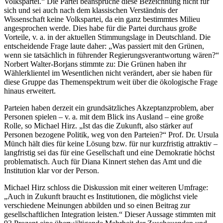
Volkspartei.“ Die Partei beanspruche diese Bezeichnung nicht für
sich und sei auch nach dem klassischen Verständnis der
Wissenschaft keine Volkspartei, da ein ganz bestimmtes Milieu
angesprochen werde. Dies habe für die Partei durchaus große
Vorteile, v. a. in der aktuellen Stimmungslage in Deutschland. Die
entscheidende Frage laute daher: „Was passiert mit den Grünen,
wenn sie tatsächlich in führender Regierungsverantwortung wären?“
Norbert Walter-Borjans stimmte zu: Die Grünen haben ihr
Wählerklientel im Wesentlichen nicht verändert, aber sie haben für
diese Gruppe das Themenspektrum weit über die ökologische Frage
hinaus erweitert.
Parteien haben derzeit ein grundsätzliches Akzeptanzproblem, aber
Personen spielen – v. a. mit dem Blick ins Ausland – eine große
Rolle, so Michael Hirz. „Ist das die Zukunft, also stärker auf
Personen bezogene Politik, weg von den Parteien?“ Prof. Dr. Ursula
Münch hält dies für keine Lösung bzw. für nur kurzfristig attraktiv –
langfristig sei das für eine Gesellschaft und eine Demokratie höchst
problematisch. Auch für Diana Kinnert stehen das Amt und die
Institution klar vor der Person.
Michael Hirz schloss die Diskussion mit einer weiteren Umfrage:
„Auch in Zukunft braucht es Institutionen, die möglichst viele
verschiedene Meinungen abbilden und so einen Beitrag zur
gesellschaftlichen Integration leisten.“ Dieser Aussage stimmten mit