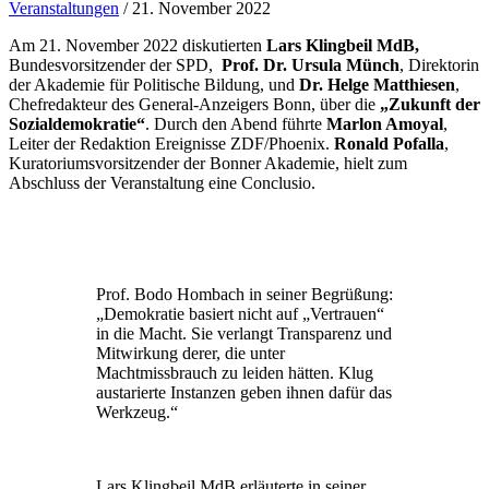
Veranstaltungen
/
21. November 2022
Am 21. November 2022 diskutierten
Lars Klingbeil MdB,
Bundesvorsitzender der SPD,
Prof. Dr. Ursula Münch
, Direktorin
der Akademie für Politische Bildung, und
Dr. Helge Matthiesen
,
Chefredakteur des General-Anzeigers Bonn, über die
„
Zukunft der
Sozialdemokratie
“
. Durch den Abend führte
Marlon Amoyal
,
Leiter der Redaktion Ereignisse ZDF/Phoenix.
Ronald Pofalla
,
Kuratoriumsvorsitzender der Bonner Akademie, hielt zum
Abschluss der Veranstaltung eine Conclusio.
Prof. Bodo Hombach in seiner Begrüßung:
„Demokratie basiert nicht auf „Vertrauen“
in die Macht. Sie verlangt Transparenz und
Mitwirkung derer, die unter
Machtmissbrauch zu leiden hätten. Klug
austarierte Instanzen geben ihnen dafür das
Werkzeug.“
Lars Klingbeil MdB erläuterte in seiner