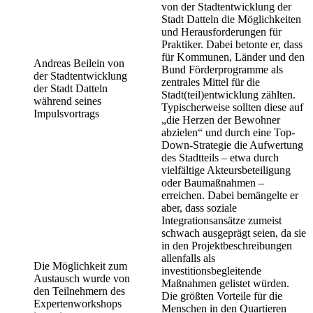
von der Stadtentwicklung der
Stadt Datteln die Möglichkeiten
und Herausforderungen für
Praktiker. Dabei betonte er, dass
für Kommunen, Länder und den
Andreas Beilein von
Bund Förderprogramme als
der Stadtentwicklung
zentrales Mittel für die
der Stadt Datteln
Stadt(teil)entwicklung zählten.
während seines
Typischerweise sollten diese auf
Impulsvortrags
„die Herzen der Bewohner
abzielen“ und durch eine Top-
Down-Strategie die Aufwertung
des Stadtteils – etwa durch
vielfältige Akteursbeteiligung
oder Baumaßnahmen –
erreichen. Dabei bemängelte er
aber, dass soziale
Integrationsansätze zumeist
schwach ausgeprägt seien, da sie
in den Projektbeschreibungen
allenfalls als
Die Möglichkeit zum
investitionsbegleitende
Austausch wurde von
Maßnahmen gelistet würden.
den Teilnehmern des
Die größten Vorteile für die
Expertenworkshops
Menschen in den Quartieren