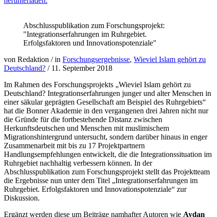
herunterladen.
Abschlusspublikation zum Forschungsprojekt:
"Integrationserfahrungen im Ruhrgebiet.
Erfolgsfaktoren und Innovationspotenziale"
von Redaktion
/
in
Forschungsergebnisse
,
Wieviel Islam gehört zu
Deutschland?
/
11. September 2018
Im Rahmen des Forschungsprojekts „Wieviel Islam gehört zu
Deutschland? Integrationserfahrungen junger und alter Menschen in
einer säkular geprägten Gesellschaft am Beispiel des Ruhrgebiets“
hat die Bonner Akademie in den vergangenen drei Jahren nicht nur
die Gründe für die fortbestehende Distanz zwischen
Herkunftsdeutschen und Menschen mit muslimischem
Migrationshintergrund untersucht, sondern darüber hinaus in enger
Zusammenarbeit mit bis zu 17 Projektpartnern
Handlungsempfehlungen entwickelt, die die Integrationssituation im
Ruhrgebiet nachhaltig verbessern können. In der
Abschlusspublikation zum Forschungsprojekt stellt das Projektteam
die Ergebnisse nun unter dem Titel „Integrationserfahrungen im
Ruhrgebiet. Erfolgsfaktoren und Innovationspotenziale“ zur
Diskussion.
Ergänzt werden diese um Beiträge namhafter Autoren wie
Aydan